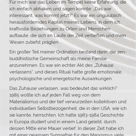
Für mich war das Leben im Tempel keine Erfahrung, die
ich einfach abhaken und sagen konnte: „Das war
interessant, was kommt jetzt?“ Es war ein unglaublich
herausforderndes Kapitel meines Lebens, in dem ich
kraftvolle Beziehungen zu Orten und Menschen
aufbaute, die sich im Laufe der Zeit vertieften und mein
Wesen zutiefst prägten.
Ein großer Teil meiner Ordination bestand darin, die zen-
buddhistische Gemeinschaft als meine Familie
anzunehmen. Es war ein echter Akt des „Zuhause
verlassens“, und dieses Ritual hatte große emotionale,
psychologische und energetische Auswirkungen.
Das Zuhause verlassen...was bedeutet das wirklich?
1985 wollte ich auf jeden Fall weg von dem
Materialismus und der tief verwurzelten kollektiven und
individuellen Selbstbezogenheit, die in den USA, wie ich
sie kannte, herrschten. Ich hatte 1983-1984 Geschichte
in Europa studiert und in einem Land gelebt, durch
dessen Mitte eine Mauer verlief. In dieser Zeit habe ich
mit einer gewissen Sympathie für den Marxismus viele