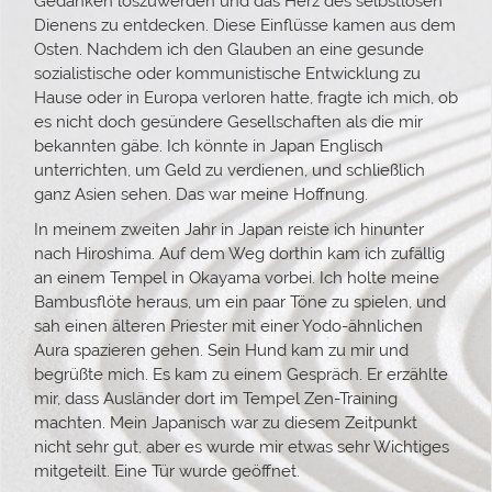
Gedanken loszuwerden und das Herz des selbstlosen
Dienens zu entdecken. Diese Einflüsse kamen aus dem
Osten. Nachdem ich den Glauben an eine gesunde
sozialistische oder kommunistische Entwicklung zu
Hause oder in Europa verloren hatte, fragte ich mich, ob
es nicht doch gesündere Gesellschaften als die mir
bekannten gäbe. Ich könnte in Japan Englisch
unterrichten, um Geld zu verdienen, und schließlich
ganz Asien sehen. Das war meine Hoffnung.
In meinem zweiten Jahr in Japan reiste ich hinunter
nach Hiroshima. Auf dem Weg dorthin kam ich zufällig
an einem Tempel in Okayama vorbei. Ich holte meine
Bambusflöte heraus, um ein paar Töne zu spielen, und
sah einen älteren Priester mit einer Yodo-ähnlichen
Aura spazieren gehen. Sein Hund kam zu mir und
begrüßte mich. Es kam zu einem Gespräch. Er erzählte
mir, dass Ausländer dort im Tempel Zen-Training
machten. Mein Japanisch war zu diesem Zeitpunkt
nicht sehr gut, aber es wurde mir etwas sehr Wichtiges
mitgeteilt. Eine Tür wurde geöffnet.