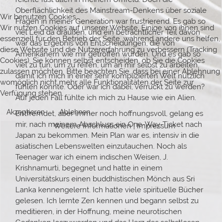
Oberflächlichkeit des Mainstream-Denkens über soziale
Wir benutzen Cookies
Fragen in meiner Generation war frustrierend. Es gab so
Wir nutzen Cookies auf unserer Website. Einige von ihnen sind
viel Leid da draußen, und ein beträchtlicher Teil davon
essenziell für den Betrieb der Seite, während andere uns helfen,
war das Ergebnis von Entscheidungen, die von
diese Website und die Nutzererfahrung zu verbessern (Tracking
Amerikanern wie mir getroffen wurden. Und es gab so
Cookies). Sie können selbst entscheiden, ob Sie die Cookies
viel zu tun, um zu reifen, um an mir selbst zu arbeiten,
zulassen möchten. Bitte beachten Sie, dass bei einer Ablehnung
damit ich mich in einer sehr komplizierten Welt nützlich
womöglich nicht mehr alle Funktionalitäten der Seite zur
fühlen konnte. Oder war ich dabei, verrückt zu werden?
Verfügung stehen.
Auf jeden Fall fühlte ich mich zu Hause wie ein Alien.
Akzeptieren
Ablehnen
Entfremdet, aber immer noch hoffnungsvoll, gelang es
mir, nach meinem Abschluss ein One-Way-Ticket nach
Weitere Informationen
|
Impressum
Japan zu bekommen. Mein Plan war es, intensiv in die
asiatischen Lebenswelten einzutauchen. Noch als
Teenager war ich einem indischen Weisen, J.
Krishnamurti, begegnet und hatte in einem
Universitätskurs einen buddhistischen Mönch aus Sri
Lanka kennengelernt. Ich hatte viele spirituelle Bücher
gelesen. Ich lernte Zen kennen und begann selbst zu
meditieren, in der Hoffnung, meine neurotischen