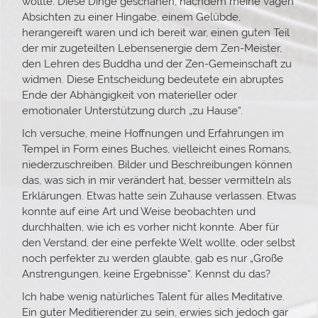
wollte. Diese Dinge geschahen, nachdem meine vagen
Absichten zu einer Hingabe, einem Gelübde,
herangereift waren und ich bereit war, einen guten Teil
der mir zugeteilten Lebensenergie dem Zen-Meister,
den Lehren des Buddha und der Zen-Gemeinschaft zu
widmen. Diese Entscheidung bedeutete ein abruptes
Ende der Abhängigkeit von materieller oder
emotionaler Unterstützung durch „zu Hause“.
Ich versuche, meine Hoffnungen und Erfahrungen im
Tempel in Form eines Buches, vielleicht eines Romans,
niederzuschreiben. Bilder und Beschreibungen können
das, was sich in mir verändert hat, besser vermitteln als
Erklärungen. Etwas hatte sein Zuhause verlassen. Etwas
konnte auf eine Art und Weise beobachten und
durchhalten, wie ich es vorher nicht konnte. Aber für
den Verstand, der eine perfekte Welt wollte, oder selbst
noch perfekter zu werden glaubte, gab es nur „Große
Anstrengungen, keine Ergebnisse“. Kennst du das?
Ich habe wenig natürliches Talent für alles Meditative.
Ein guter Meditierender zu sein, erwies sich jedoch gar