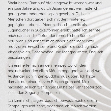
Shakuhachi (Bambusflöte) eingeweiht worden war und
ein paar Jahre lang durch Japan gereist war, hatte ich
genug vom modernen Japan gesehen. Fast alle
Menschen dort gaben sich mit dem materiell
geprägten Leben zufrieden, das ich bereits als
Jugendlicher in Südkalifornien erlebt hatte. Ich sehnte
mich danach, die Tiefen der fernöstlichen Seele zu
berühren, und konnte mich daher nicht mehr dazu
motivieren, Erwachsene und Kinder, die süchtig nach
Videospielen, Dosenkaffee und Mangas waren, Englisch
beizubringen.
Ich erinnerte mich an den Tempel, wo ich dem
beeindruckenden alten Mönch begegnet war, dort wo
Ausländer sich in Zen-Buddhismus übten. Ich hatte
damals nur einen kurzen Besuch gemacht. Mein
nächster Besuch war länger. Ein halbes Jahr später zog
ich in den Sogen-ji-Tempel ein.
Ich kann nicht sagen, dass ich bewusst nach diesem
Tempel gesucht habe, oder dass ich Mönch werden